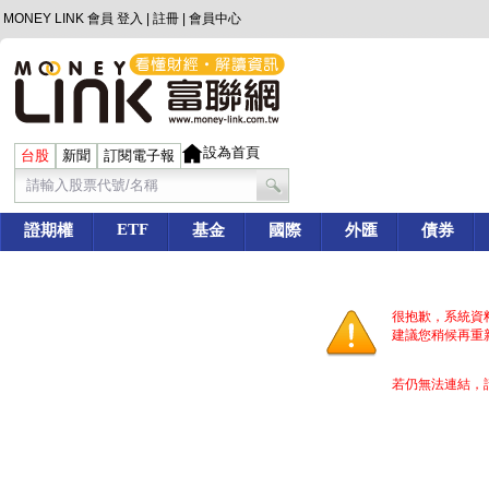
MONEY LINK 會員
登入
|
註冊
|
會員中心
設為首頁
台股
新聞
訂閱電子報
ETF
證期權
基金
國際
外匯
債券
很抱歉，系統資
建議您稍候再重
若仍無法連結，