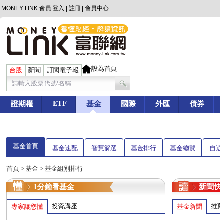
MONEY LINK 會員
登入
|
註冊
|
會員中心
設為首頁
台股
新聞
訂閱電子報
ETF
證期權
基金
國際
外匯
債券
基金首頁
基金速配
智慧篩選
基金排行
基金總覽
自
首頁
>
基金
> 基金組別排行
1分鐘看基金
新聞
投資講座
推
專家讓您懂
基金新聞