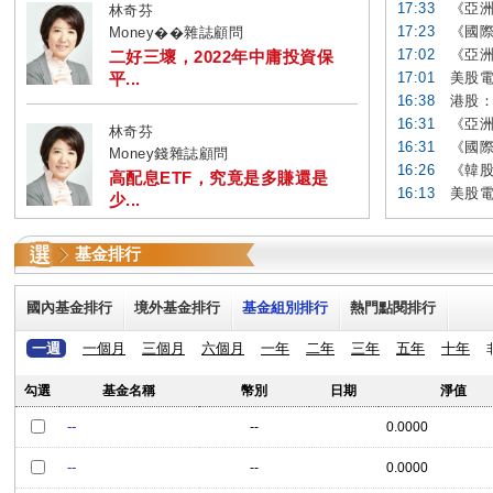
17:33
《亞洲
林奇芬
17:23
《國際
Money��雜誌顧問
17:02
《亞洲
二好三壞，2022年中庸投資保
平...
17:01
美股電
16:38
港股：
16:31
《亞洲
林奇芬
16:31
《國際
Money錢雜誌顧問
16:26
《韓股
高配息ETF，究竟是多賺還是
16:13
美股電
少...
基金排行
國內基金排行
境外基金排行
基金組別排行
熱門點閱排行
一週
一個月
三個月
六個月
一年
二年
三年
五年
十年
勾選
基金名稱
幣別
日期
淨值
--
--
0.0000
--
--
0.0000