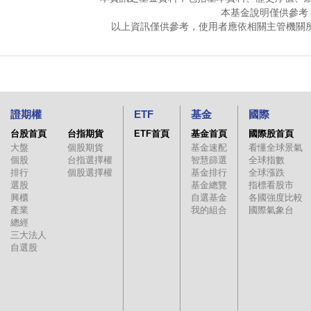
本基金說明僅供參考
以上資訊僅供參考，使用者應依相關主管機關
證期權
ETF
基金
國際
台股首頁
台指期貨
ETF首頁
基金首頁
國際股首頁
大盤
個股期貨
基金速配
看懂全球景氣
個股
台指選擇權
智慧篩選
全球指數
排行
個股選擇權
基金排行
全球漲跌
選股
基金總覽
指標看股市
興櫃
自選基金
各國強度比較
產業
我的組合
國際氣象台
總經
三大法人
自選股