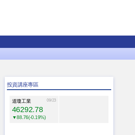
投資講座專區
09/23
道瓊工業
46292.78
▼88.76(-0.19%)