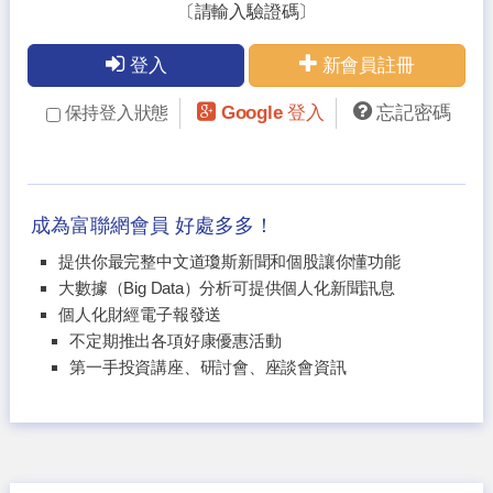
〔請輸入驗證碼〕
登入
新會員註冊
Google 登入
忘記密碼
保持登入狀態
成為富聯網會員 好處多多！
提供你最完整中文道瓊斯新聞和個股讓你懂功能
大數據（Big Data）分析可提供個人化新聞訊息
個人化財經電子報發送
不定期推出各項好康優惠活動
第一手投資講座、研討會、座談會資訊