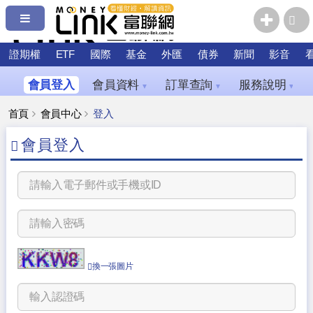
證期權
ETF
國際
基金
外匯
債券
新聞
影音
會員登入
會員資料
訂單查詢
服務說明
▼
▼
▼
首頁
會員中心
登入
會員登入
換一張圖片