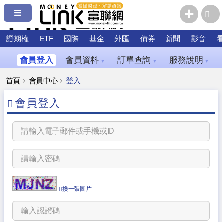
證期權
ETF
國際
基金
外匯
債券
新聞
影音
會員登入
會員資料
訂單查詢
服務說明
▼
▼
▼
首頁
會員中心
登入
會員登入
換一張圖片