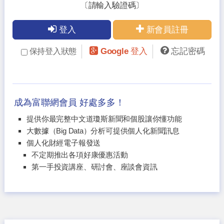
〔請輸入驗證碼〕
登入
新會員註冊
Google 登入
忘記密碼
保持登入狀態
成為富聯網會員 好處多多！
提供你最完整中文道瓊斯新聞和個股讓你懂功能
大數據（Big Data）分析可提供個人化新聞訊息
個人化財經電子報發送
不定期推出各項好康優惠活動
第一手投資講座、研討會、座談會資訊