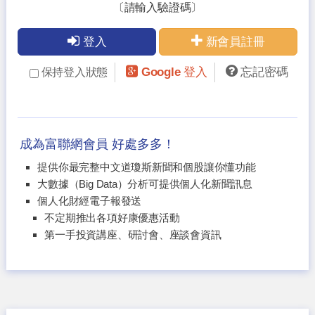
〔請輸入驗證碼〕
登入
新會員註冊
Google 登入
忘記密碼
保持登入狀態
成為富聯網會員 好處多多！
提供你最完整中文道瓊斯新聞和個股讓你懂功能
大數據（Big Data）分析可提供個人化新聞訊息
個人化財經電子報發送
不定期推出各項好康優惠活動
第一手投資講座、研討會、座談會資訊