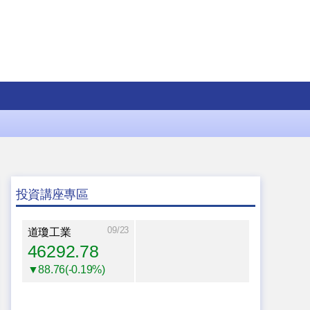
投資講座專區
09/23
道瓊工業
46292.78
▼88.76(-0.19%)