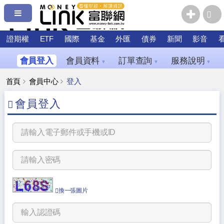
證期權
ETF
國際
基金
外匯
債券
新聞
影音
會員登入
會員資料
訂單查詢
服務說明
▼
▼
▼
首頁
會員中心
登入
會員登入
換一張圖片