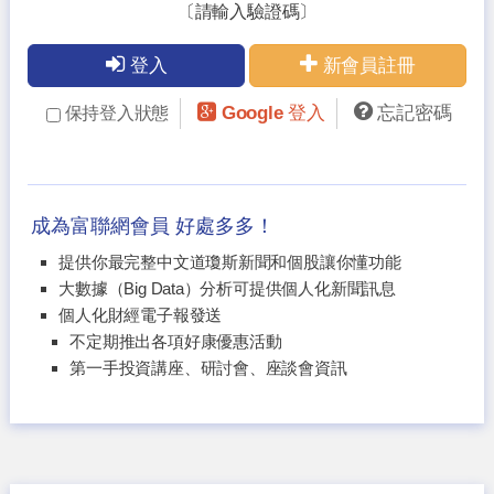
〔請輸入驗證碼〕
登入
新會員註冊
Google 登入
忘記密碼
保持登入狀態
成為富聯網會員 好處多多！
提供你最完整中文道瓊斯新聞和個股讓你懂功能
大數據（Big Data）分析可提供個人化新聞訊息
個人化財經電子報發送
不定期推出各項好康優惠活動
第一手投資講座、研討會、座談會資訊