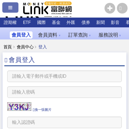
證期權
ETF
國際
基金
外匯
債券
新聞
影音
會員登入
會員資料
訂單查詢
服務說明
▼
▼
▼
首頁
會員中心
登入
會員登入
換一張圖片