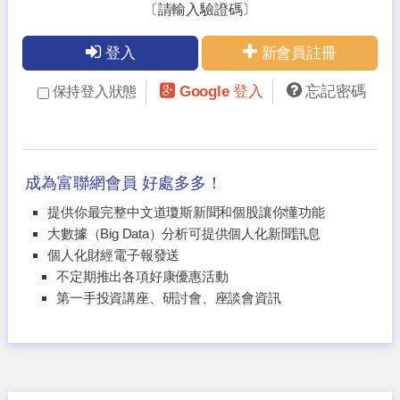
〔請輸入驗證碼〕
登入
新會員註冊
Google 登入
忘記密碼
保持登入狀態
成為富聯網會員 好處多多！
提供你最完整中文道瓊斯新聞和個股讓你懂功能
大數據（Big Data）分析可提供個人化新聞訊息
個人化財經電子報發送
不定期推出各項好康優惠活動
第一手投資講座、研討會、座談會資訊