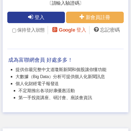
〔請輸入驗證碼〕
登入
新會員註冊
Google 登入
忘記密碼
保持登入狀態
成為富聯網會員 好處多多！
提供你最完整中文道瓊斯新聞和個股讓你懂功能
大數據（Big Data）分析可提供個人化新聞訊息
個人化財經電子報發送
不定期推出各項好康優惠活動
第一手投資講座、研討會、座談會資訊