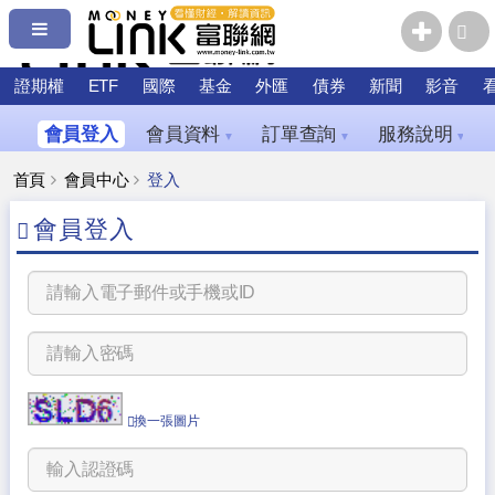
證期權
ETF
國際
基金
外匯
債券
新聞
影音
會員登入
會員資料
訂單查詢
服務說明
▼
▼
▼
首頁
會員中心
登入
會員登入
換一張圖片