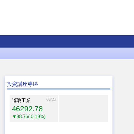
投資講座專區
09/23
道瓊工業
46292.78
▼88.76(-0.19%)