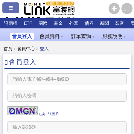
證期權
ETF
國際
基金
外匯
債券
新聞
影音
會員登入
會員資料
訂單查詢
服務說明
▼
▼
▼
首頁
會員中心
登入
會員登入
換一張圖片