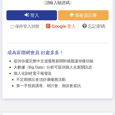
〔請輸入驗證碼〕
登入
新會員註冊
Google 登入
忘記密碼
保持登入狀態
成為富聯網會員 好處多多！
提供你最完整中文道瓊斯新聞和個股讓你懂功能
大數據（Big Data）分析可提供個人化新聞訊息
個人化財經電子報發送
不定期推出各項好康優惠活動
第一手投資講座、研討會、座談會資訊