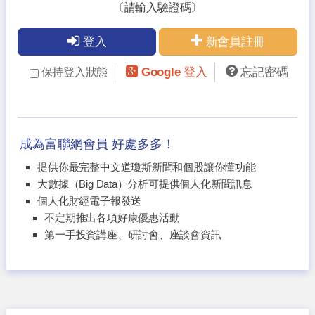
〔請輸入驗證碼〕
登入
新會員註冊
Google 登入
忘記密碼
保持登入狀態
成為富聯網會員 好處多多！
提供你最完整中文道瓊斯新聞和個股讓你懂功能
大數據（Big Data）分析可提供個人化新聞訊息
個人化財經電子報發送
不定期推出各項好康優惠活動
第一手投資講座、研討會、座談會資訊