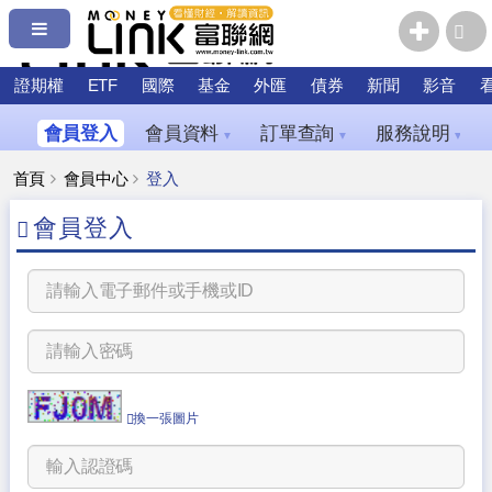
證期權
ETF
國際
基金
外匯
債券
新聞
影音
會員登入
會員資料
訂單查詢
服務說明
▼
▼
▼
首頁
會員中心
登入
會員登入
換一張圖片