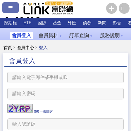
證期權
ETF
國際
基金
外匯
債券
新聞
影音
會員登入
會員資料
訂單查詢
服務說明
▼
▼
▼
首頁
會員中心
登入
會員登入
換一張圖片