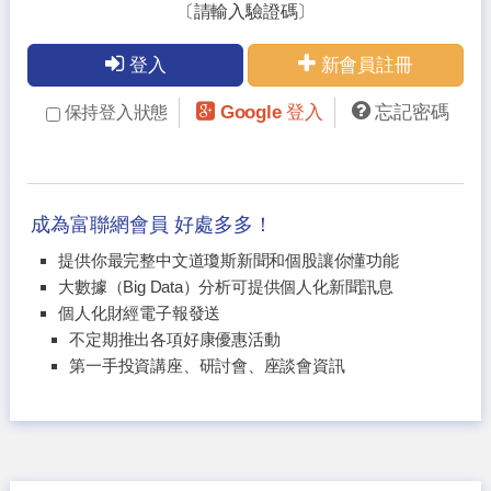
〔請輸入驗證碼〕
登入
新會員註冊
Google 登入
忘記密碼
保持登入狀態
成為富聯網會員 好處多多！
提供你最完整中文道瓊斯新聞和個股讓你懂功能
大數據（Big Data）分析可提供個人化新聞訊息
個人化財經電子報發送
不定期推出各項好康優惠活動
第一手投資講座、研討會、座談會資訊