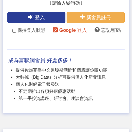
〔請輸入驗證碼〕
登入
新會員註冊
Google 登入
忘記密碼
保持登入狀態
成為富聯網會員 好處多多！
提供你最完整中文道瓊斯新聞和個股讓你懂功能
大數據（Big Data）分析可提供個人化新聞訊息
個人化財經電子報發送
不定期推出各項好康優惠活動
第一手投資講座、研討會、座談會資訊