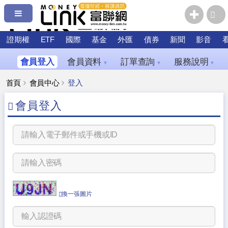
證期權
ETF
國際
基金
外匯
債券
新聞
影音
會員登入
會員資料
訂單查詢
服務說明
▼
▼
▼
首頁
會員中心
登入
會員登入
換一張圖片