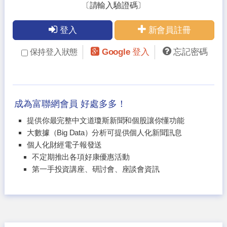
〔請輸入驗證碼〕
登入
新會員註冊
Google 登入
忘記密碼
保持登入狀態
成為富聯網會員 好處多多！
提供你最完整中文道瓊斯新聞和個股讓你懂功能
大數據（Big Data）分析可提供個人化新聞訊息
個人化財經電子報發送
不定期推出各項好康優惠活動
第一手投資講座、研討會、座談會資訊