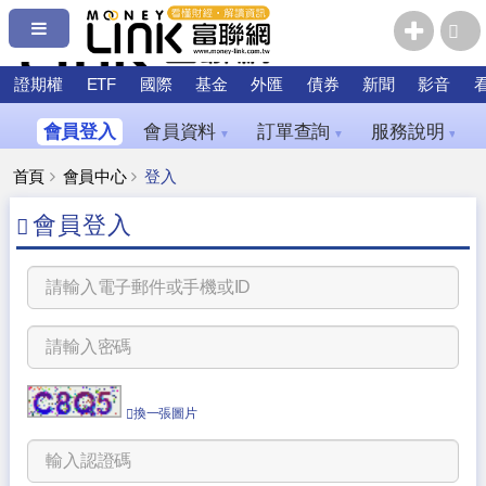
證期權
ETF
國際
基金
外匯
債券
新聞
影音
會員登入
會員資料
訂單查詢
服務說明
▼
▼
▼
首頁
會員中心
登入
會員登入
換一張圖片