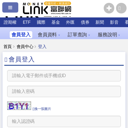
證期權
ETF
國際
基金
外匯
債券
新聞
影音
會員登入
會員資料
訂單查詢
服務說明
▼
▼
▼
首頁
會員中心
登入
會員登入
換一張圖片