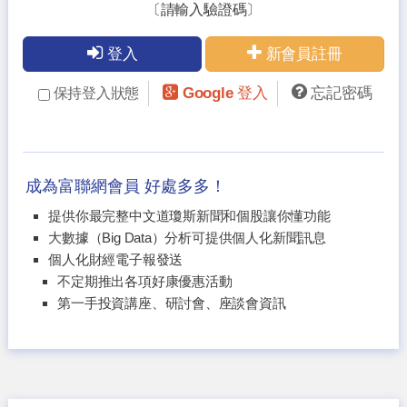
〔請輸入驗證碼〕
登入
新會員註冊
Google 登入
忘記密碼
保持登入狀態
成為富聯網會員 好處多多！
提供你最完整中文道瓊斯新聞和個股讓你懂功能
大數據（Big Data）分析可提供個人化新聞訊息
個人化財經電子報發送
不定期推出各項好康優惠活動
第一手投資講座、研討會、座談會資訊