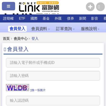
證期權
ETF
國際
基金
外匯
債券
新聞
影音
會員登入
會員資料
訂單查詢
服務說明
▼
▼
▼
首頁
會員中心
登入
會員登入
換一張圖片