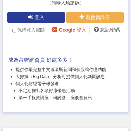
〔請輸入驗證碼〕
登入
新會員註冊
Google 登入
忘記密碼
保持登入狀態
成為富聯網會員 好處多多！
提供你最完整中文道瓊斯新聞和個股讓你懂功能
大數據（Big Data）分析可提供個人化新聞訊息
個人化財經電子報發送
不定期推出各項好康優惠活動
第一手投資講座、研討會、座談會資訊