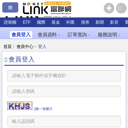
證期權
ETF
國際
基金
外匯
債券
新聞
影音
會員登入
會員資料
訂單查詢
服務說明
▼
▼
▼
首頁
會員中心
登入
會員登入
換一張圖片