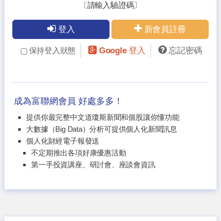
〔請輸入驗證碼〕
登入
新會員註冊
Google 登入
忘記密碼
保持登入狀態
成為富聯網會員 好處多多！
提供你最完整中文道瓊斯新聞和個股讓你懂功能
大數據（Big Data）分析可提供個人化新聞訊息
個人化財經電子報發送
不定期推出各項好康優惠活動
第一手投資講座、研討會、座談會資訊