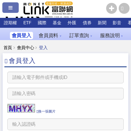
證期權
ETF
國際
基金
外匯
債券
新聞
影音
會員登入
會員資料
訂單查詢
服務說明
▼
▼
▼
首頁
會員中心
登入
會員登入
換一張圖片