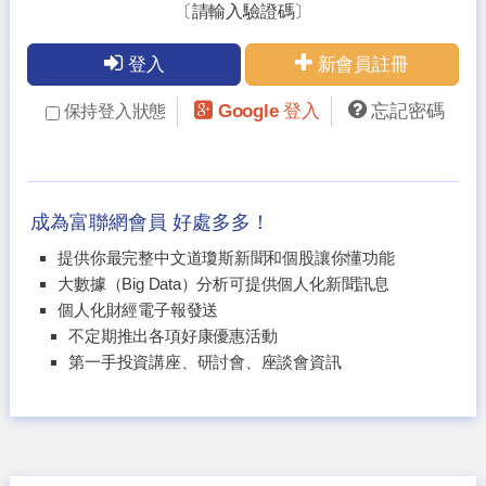
〔請輸入驗證碼〕
登入
新會員註冊
Google 登入
忘記密碼
保持登入狀態
成為富聯網會員 好處多多！
提供你最完整中文道瓊斯新聞和個股讓你懂功能
大數據（Big Data）分析可提供個人化新聞訊息
個人化財經電子報發送
不定期推出各項好康優惠活動
第一手投資講座、研討會、座談會資訊