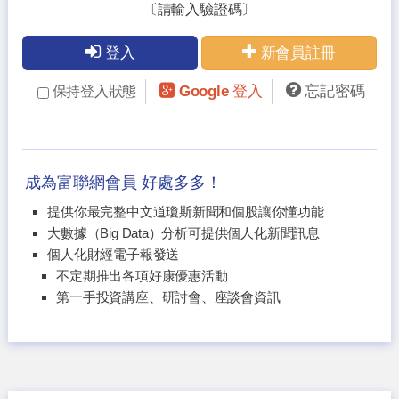
〔請輸入驗證碼〕
登入
新會員註冊
Google 登入
忘記密碼
保持登入狀態
成為富聯網會員 好處多多！
提供你最完整中文道瓊斯新聞和個股讓你懂功能
大數據（Big Data）分析可提供個人化新聞訊息
個人化財經電子報發送
不定期推出各項好康優惠活動
第一手投資講座、研討會、座談會資訊