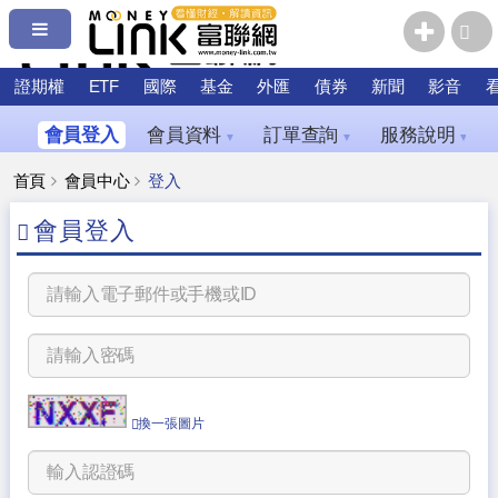
證期權
ETF
國際
基金
外匯
債券
新聞
影音
會員登入
會員資料
訂單查詢
服務說明
▼
▼
▼
首頁
會員中心
登入
會員登入
換一張圖片