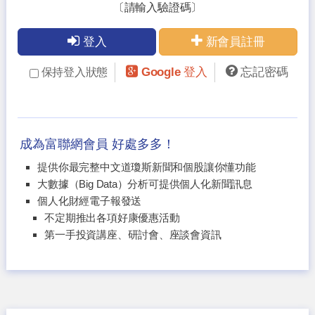
〔請輸入驗證碼〕
登入
新會員註冊
Google 登入
忘記密碼
保持登入狀態
成為富聯網會員 好處多多！
提供你最完整中文道瓊斯新聞和個股讓你懂功能
大數據（Big Data）分析可提供個人化新聞訊息
個人化財經電子報發送
不定期推出各項好康優惠活動
第一手投資講座、研討會、座談會資訊