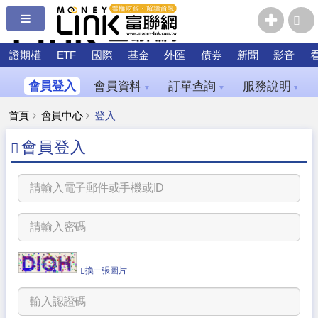
證期權
ETF
國際
基金
外匯
債券
新聞
影音
會員登入
會員資料
訂單查詢
服務說明
▼
▼
▼
首頁
會員中心
登入
會員登入
換一張圖片