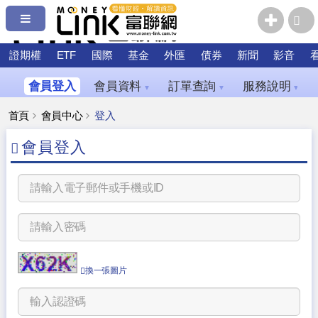
證期權
ETF
國際
基金
外匯
債券
新聞
影音
會員登入
會員資料
訂單查詢
服務說明
▼
▼
▼
首頁
會員中心
登入
會員登入
換一張圖片