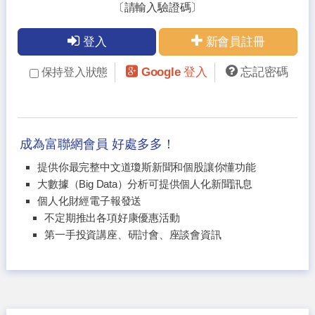
〔請輸入驗證碼〕
登入
新會員註冊
Google 登入
忘記密碼
保持登入狀態
成為富聯網會員 好處多多！
提供你最完整中文道瓊斯新聞和個股讓你懂功能
大數據（Big Data）分析可提供個人化新聞訊息
個人化財經電子報發送
不定期推出各項好康優惠活動
第一手投資講座、研討會、座談會資訊