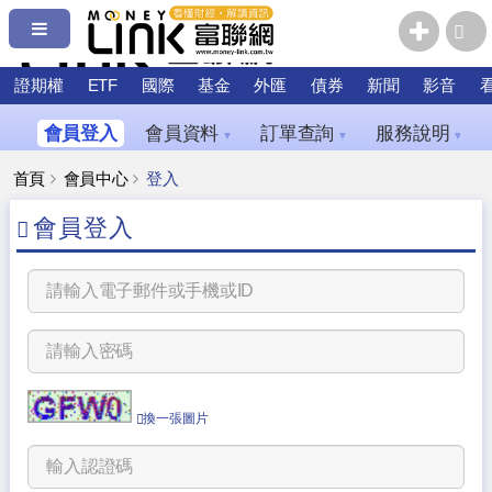
證期權
ETF
國際
基金
外匯
債券
新聞
影音
會員登入
會員資料
訂單查詢
服務說明
▼
▼
▼
首頁
會員中心
登入
會員登入
換一張圖片