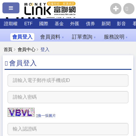
證期權
ETF
國際
基金
外匯
債券
新聞
影音
會員登入
會員資料
訂單查詢
服務說明
▼
▼
▼
首頁
會員中心
登入
會員登入
換一張圖片