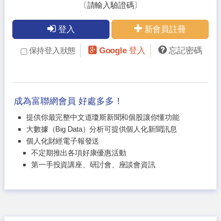
〔請輸入驗證碼〕
登入
新會員註冊
Google 登入
忘記密碼
保持登入狀態
成為富聯網會員 好處多多！
提供你最完整中文道瓊斯新聞和個股讓你懂功能
大數據（Big Data）分析可提供個人化新聞訊息
個人化財經電子報發送
不定期推出各項好康優惠活動
第一手投資講座、研討會、座談會資訊