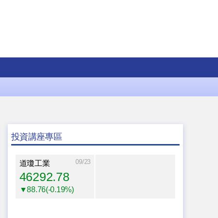
投資講座專區
09/23
道瓊工業
46292.78
▼88.76(-0.19%)