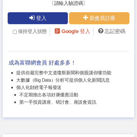
〔請輸入驗證碼〕
登入
新會員註冊
Google 登入
忘記密碼
保持登入狀態
成為富聯網會員 好處多多！
提供你最完整中文道瓊斯新聞和個股讓你懂功能
大數據（Big Data）分析可提供個人化新聞訊息
個人化財經電子報發送
不定期推出各項好康優惠活動
第一手投資講座、研討會、座談會資訊