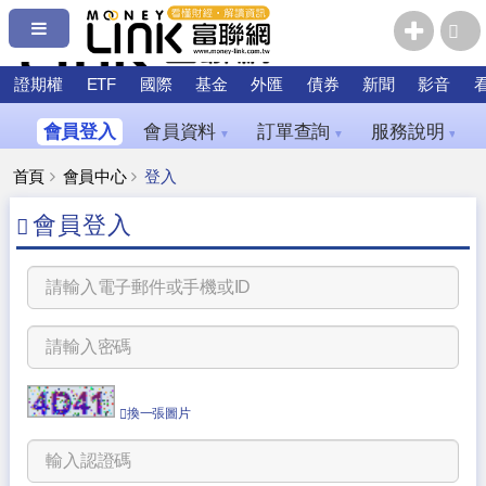
證期權
ETF
國際
基金
外匯
債券
新聞
影音
會員登入
會員資料
訂單查詢
服務說明
▼
▼
▼
首頁
會員中心
登入
會員登入
換一張圖片