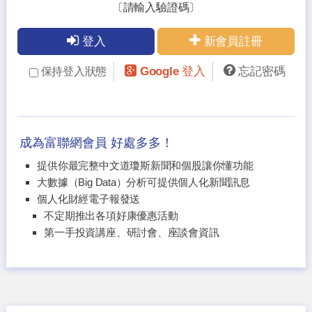
〔請輸入驗證碼〕
登入
新會員註冊
Google 登入
忘記密碼
保持登入狀態
成為富聯網會員 好處多多！
提供你最完整中文道瓊斯新聞和個股讓你懂功能
大數據（Big Data）分析可提供個人化新聞訊息
個人化財經電子報發送
不定期推出各項好康優惠活動
第一手投資講座、研討會、座談會資訊