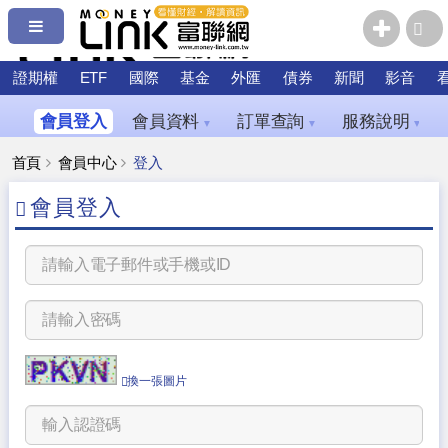
證期權
ETF
國際
基金
外匯
債券
新聞
影音
會員登入
會員資料
訂單查詢
服務說明
▼
▼
▼
首頁
會員中心
登入
會員登入
換一張圖片