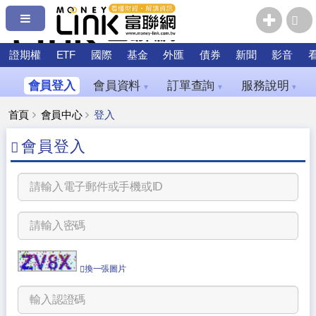
證期權
ETF
國際
基金
外匯
債券
新聞
影音
會員登入
會員資料
訂單查詢
服務說明
▼
▼
▼
首頁
會員中心
登入
會員登入
換一張圖片