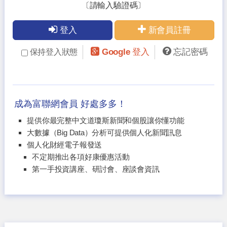
〔請輸入驗證碼〕
登入
新會員註冊
Google 登入
忘記密碼
保持登入狀態
成為富聯網會員 好處多多！
提供你最完整中文道瓊斯新聞和個股讓你懂功能
大數據（Big Data）分析可提供個人化新聞訊息
個人化財經電子報發送
不定期推出各項好康優惠活動
第一手投資講座、研討會、座談會資訊