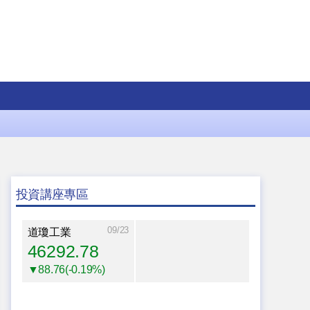
投資講座專區
09/23
道瓊工業
46292.78
▼88.76(-0.19%)