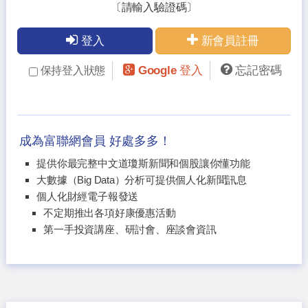
〔請輸入驗證碼〕
登入
新會員註冊
Google 登入
忘記密碼
保持登入狀態
成為富聯網會員 好處多多！
提供你最完整中文道瓊斯新聞和個股讓你懂功能
大數據（Big Data）分析可提供個人化新聞訊息
個人化財經電子報發送
不定期推出各項好康優惠活動
第一手投資講座、研討會、座談會資訊