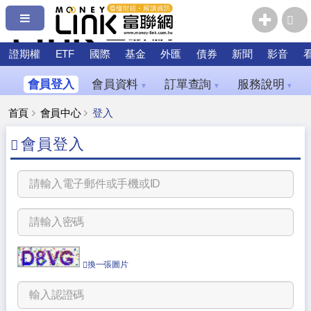
證期權
ETF
國際
基金
外匯
債券
新聞
影音
會員登入
會員資料
訂單查詢
服務說明
▼
▼
▼
首頁
會員中心
登入
會員登入
換一張圖片