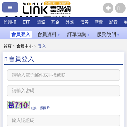
證期權
ETF
國際
基金
外匯
債券
新聞
影音
會員登入
會員資料
訂單查詢
服務說明
▼
▼
▼
首頁
會員中心
登入
會員登入
換一張圖片