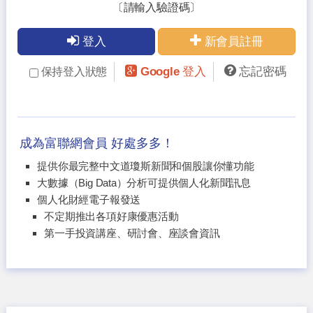
〔請輸入驗證碼〕
登入
新會員註冊
Google 登入
忘記密碼
保持登入狀態
成為富聯網會員 好處多多！
提供你最完整中文道瓊斯新聞和個股讓你懂功能
大數據（Big Data）分析可提供個人化新聞訊息
個人化財經電子報發送
不定期推出各項好康優惠活動
第一手投資講座、研討會、座談會資訊