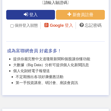
〔請輸入驗證碼〕
登入
新會員註冊
Google 登入
忘記密碼
保持登入狀態
成為富聯網會員 好處多多！
提供你最完整中文道瓊斯新聞和個股讓你懂功能
大數據（Big Data）分析可提供個人化新聞訊息
個人化財經電子報發送
不定期推出各項好康優惠活動
第一手投資講座、研討會、座談會資訊