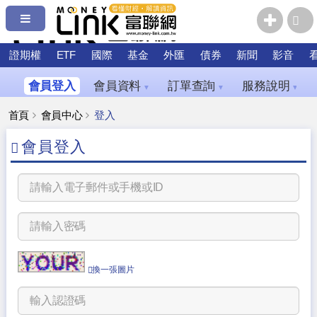
證期權
ETF
國際
基金
外匯
債券
新聞
影音
會員登入
會員資料
訂單查詢
服務說明
▼
▼
▼
首頁
會員中心
登入
會員登入
換一張圖片