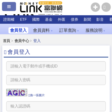
證期權
ETF
國際
基金
外匯
債券
新聞
影音
會員登入
會員資料
訂單查詢
服務說明
▼
▼
▼
首頁
會員中心
登入
會員登入
換一張圖片