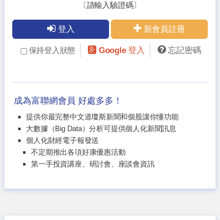
〔請輸入驗證碼〕
登入
新會員註冊
Google 登入
忘記密碼
保持登入狀態
成為富聯網會員 好處多多！
提供你最完整中文道瓊斯新聞和個股讓你懂功能
大數據（Big Data）分析可提供個人化新聞訊息
個人化財經電子報發送
不定期推出各項好康優惠活動
第一手投資講座、研討會、座談會資訊