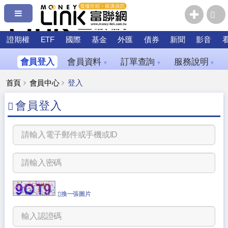
證期權
ETF
國際
基金
外匯
債券
新聞
影音
會員登入
會員資料
訂單查詢
服務說明
▼
▼
▼
首頁
會員中心
登入
會員登入
換一張圖片