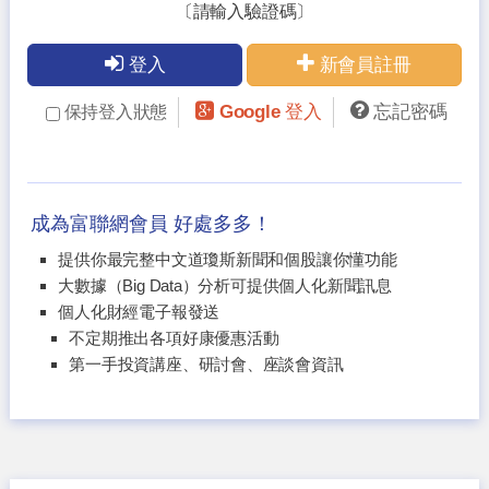
〔請輸入驗證碼〕
登入
新會員註冊
Google 登入
忘記密碼
保持登入狀態
成為富聯網會員 好處多多！
提供你最完整中文道瓊斯新聞和個股讓你懂功能
大數據（Big Data）分析可提供個人化新聞訊息
個人化財經電子報發送
不定期推出各項好康優惠活動
第一手投資講座、研討會、座談會資訊