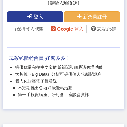
〔請輸入驗證碼〕
登入
新會員註冊
Google 登入
忘記密碼
保持登入狀態
成為富聯網會員 好處多多！
提供你最完整中文道瓊斯新聞和個股讓你懂功能
大數據（Big Data）分析可提供個人化新聞訊息
個人化財經電子報發送
不定期推出各項好康優惠活動
第一手投資講座、研討會、座談會資訊