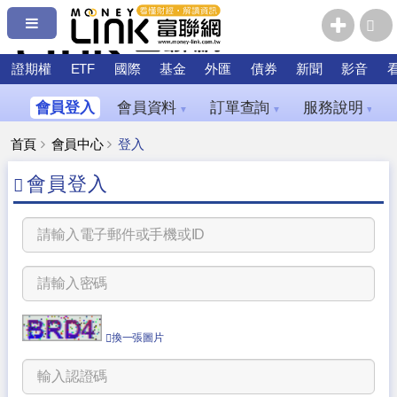
證期權
ETF
國際
基金
外匯
債券
新聞
影音
會員登入
會員資料
訂單查詢
服務說明
▼
▼
▼
首頁
會員中心
登入
會員登入
換一張圖片