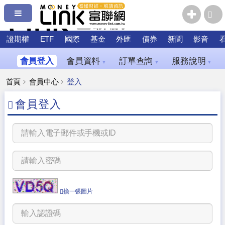
證期權
ETF
國際
基金
外匯
債券
新聞
影音
會員登入
會員資料
訂單查詢
服務說明
▼
▼
▼
首頁
會員中心
登入
會員登入
換一張圖片