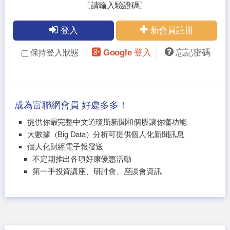
〔請輸入驗證碼〕
登入
新會員註冊
Google 登入
忘記密碼
保持登入狀態
成為富聯網會員 好處多多！
提供你最完整中文道瓊斯新聞和個股讓你懂功能
大數據（Big Data）分析可提供個人化新聞訊息
個人化財經電子報發送
不定期推出各項好康優惠活動
第一手投資講座、研討會、座談會資訊