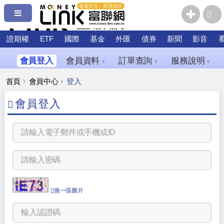
證期權
ETF
國際
基金
外匯
債券
新聞
影音
會員登入
會員資料
訂單查詢
服務說明
▼
▼
▼
首頁
會員中心
登入
會員登入
換一張圖片