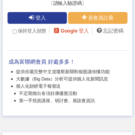
〔請輸入驗證碼〕
登入
新會員註冊
Google 登入
忘記密碼
保持登入狀態
成為富聯網會員 好處多多！
提供你最完整中文道瓊斯新聞和個股讓你懂功能
大數據（Big Data）分析可提供個人化新聞訊息
個人化財經電子報發送
不定期推出各項好康優惠活動
第一手投資講座、研討會、座談會資訊