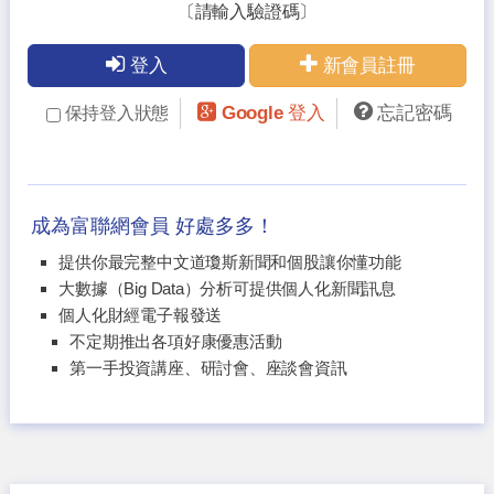
〔請輸入驗證碼〕
登入
新會員註冊
Google 登入
忘記密碼
保持登入狀態
成為富聯網會員 好處多多！
提供你最完整中文道瓊斯新聞和個股讓你懂功能
大數據（Big Data）分析可提供個人化新聞訊息
個人化財經電子報發送
不定期推出各項好康優惠活動
第一手投資講座、研討會、座談會資訊