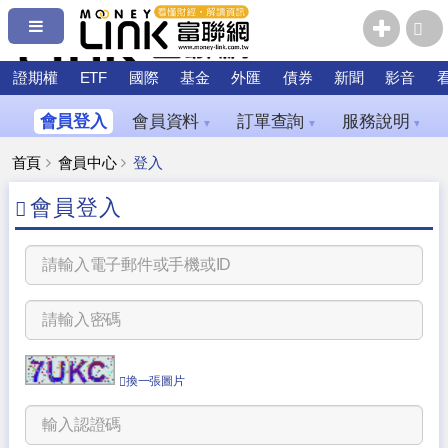
證期權
ETF
國際
基金
外匯
債券
新聞
影音
會員登入
會員資料
訂單查詢
服務說明
▼
▼
▼
首頁
會員中心
登入
會員登入
換一張圖片