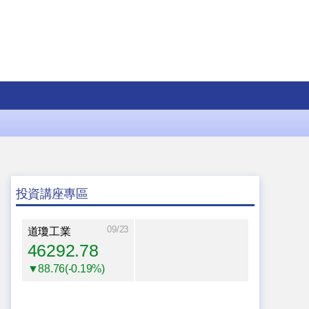
投資講座專區
09/23
道瓊工業
46292.78
▼88.76(-0.19%)