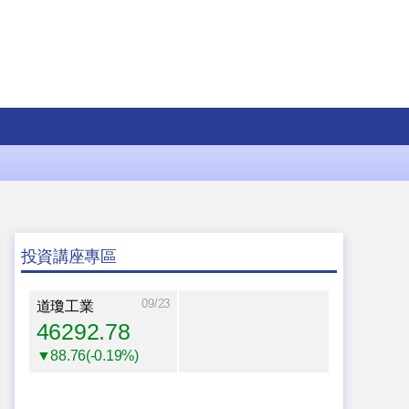
投資講座專區
09/23
道瓊工業
46292.78
▼88.76(-0.19%)