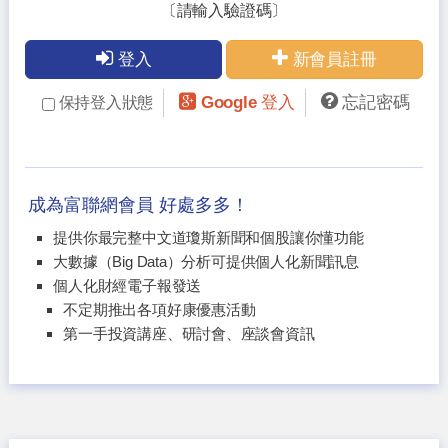
〔請輸入驗證碼〕
登入
新會員註冊
Google 登入
忘記密碼
保持登入狀態
成為富聯網會員 好處多多！
提供你最完整中文道瓊斯新聞和個股讓你懂功能
大數據（Big Data）分析可提供個人化新聞訊息
個人化財經電子報發送
不定期推出各項好康優惠活動
第一手投資講座、研討會、座談會資訊