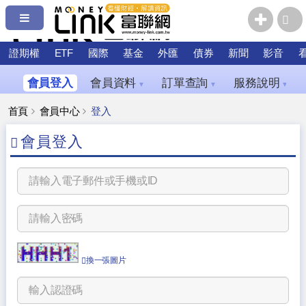
證期權
ETF
國際
基金
外匯
債券
新聞
影音
會員登入
會員資料
訂單查詢
服務說明
▼
▼
▼
首頁
會員中心
登入
會員登入
換一張圖片