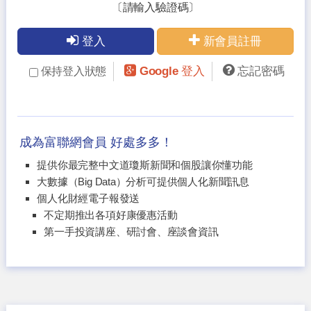
〔請輸入驗證碼〕
登入
新會員註冊
Google 登入
忘記密碼
保持登入狀態
成為富聯網會員 好處多多！
提供你最完整中文道瓊斯新聞和個股讓你懂功能
大數據（Big Data）分析可提供個人化新聞訊息
個人化財經電子報發送
不定期推出各項好康優惠活動
第一手投資講座、研討會、座談會資訊