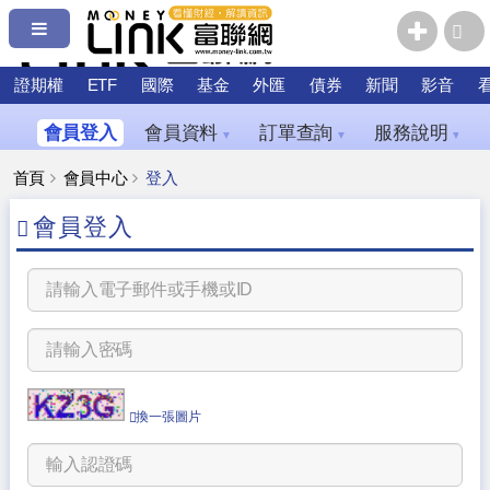
證期權
ETF
國際
基金
外匯
債券
新聞
影音
會員登入
會員資料
訂單查詢
服務說明
▼
▼
▼
首頁
會員中心
登入
會員登入
換一張圖片