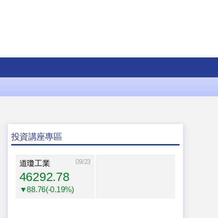
投資講座專區
09/23
道瓊工業
46292.78
▼88.76(-0.19%)