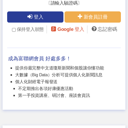
〔請輸入驗證碼〕
登入
新會員註冊
Google 登入
忘記密碼
保持登入狀態
成為富聯網會員 好處多多！
提供你最完整中文道瓊斯新聞和個股讓你懂功能
大數據（Big Data）分析可提供個人化新聞訊息
個人化財經電子報發送
不定期推出各項好康優惠活動
第一手投資講座、研討會、座談會資訊