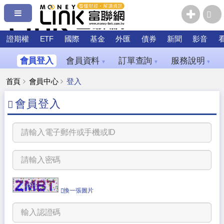
證期權
ETF
國際
基金
外匯
債券
新聞
影音
會員登入
會員資料
訂單查詢
服務說明
▼
▼
▼
首頁
會員中心
登入
會員登入
換一張圖片