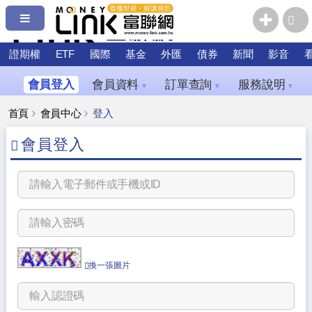
證期權
ETF
國際
基金
外匯
債券
新聞
影音
會員登入
會員資料
訂單查詢
服務說明
▼
▼
▼
首頁
會員中心
登入
會員登入
換一張圖片