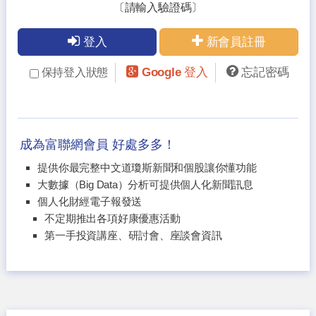
〔請輸入驗證碼〕
登入
新會員註冊
Google 登入
忘記密碼
保持登入狀態
成為富聯網會員 好處多多！
提供你最完整中文道瓊斯新聞和個股讓你懂功能
大數據（Big Data）分析可提供個人化新聞訊息
個人化財經電子報發送
不定期推出各項好康優惠活動
第一手投資講座、研討會、座談會資訊