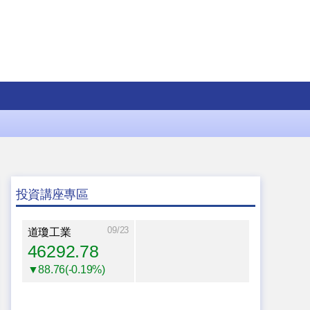
投資講座專區
09/23
道瓊工業
46292.78
▼88.76(-0.19%)