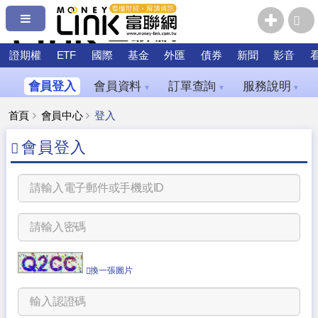
證期權
ETF
國際
基金
外匯
債券
新聞
影音
會員登入
會員資料
訂單查詢
服務說明
▼
▼
▼
首頁
會員中心
登入
會員登入
換一張圖片