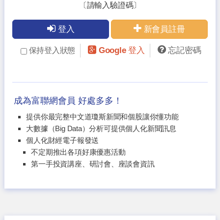
〔請輸入驗證碼〕
登入
新會員註冊
Google 登入
忘記密碼
保持登入狀態
成為富聯網會員 好處多多！
提供你最完整中文道瓊斯新聞和個股讓你懂功能
大數據（Big Data）分析可提供個人化新聞訊息
個人化財經電子報發送
不定期推出各項好康優惠活動
第一手投資講座、研討會、座談會資訊