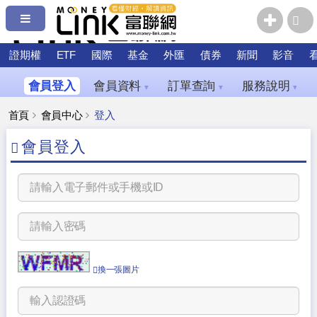
證期權
ETF
國際
基金
外匯
債券
新聞
影音
會員登入
會員資料
訂單查詢
服務說明
▼
▼
▼
首頁
會員中心
登入
會員登入
換一張圖片