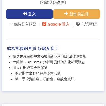
〔請輸入驗證碼〕
登入
新會員註冊
Google 登入
忘記密碼
保持登入狀態
成為富聯網會員 好處多多！
提供你最完整中文道瓊斯新聞和個股讓你懂功能
大數據（Big Data）分析可提供個人化新聞訊息
個人化財經電子報發送
不定期推出各項好康優惠活動
第一手投資講座、研討會、座談會資訊