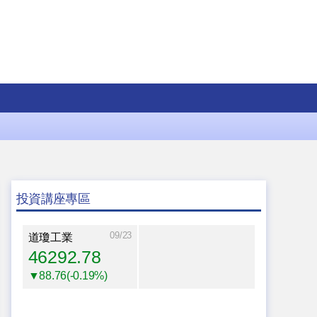
投資講座專區
09/23
道瓊工業
46292.78
▼88.76(-0.19%)